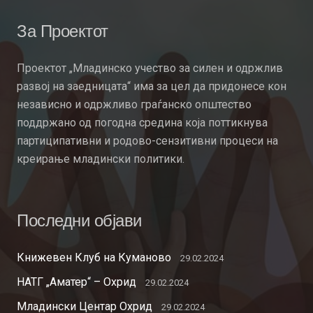
За Проектот
Проектот „Младинско учество за силен и одржлив
развој на заедницата“ има за цел да придонесе кон
независно и одржливо граѓанско општество
поддржано од погодна средина која поттикнува
партиципативни и родово-сензитивни процеси на
креирање младински политики.
Последни објави
Книжевен Клуб на Куманово
29.02.2024
НАТГ „Аматер“ – Охрид
29.02.2024
Младински Центар Охрид
29.02.2024