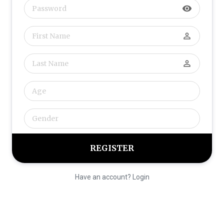
visibility
perm_identity
perm_identity
Have an account? Login