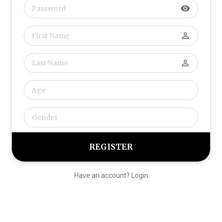
visibility
perm_identity
perm_identity
Have an account? Login