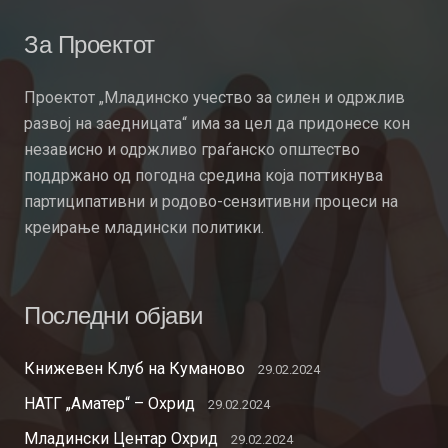
За Проектот
Проектот „Младинско учество за силен и одржлив
развој на заедницата“ има за цел да придонесе кон
независно и одржливо граѓанско општество
поддржано од погодна средина која поттикнува
партиципативни и родово-сензитивни процеси на
креирање младински политики.
Последни објави
Книжевен Клуб на Куманово
29.02.2024
НАТГ „Аматер“ – Охрид
29.02.2024
Младински Центар Охрид
29.02.2024