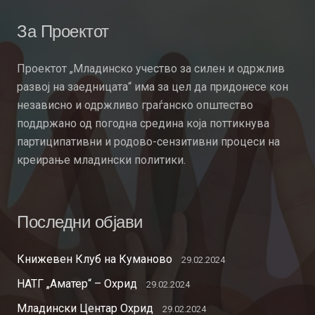
За Проектот
Проектот „Младинско учество за силен и одржлив
развој на заедницата“ има за цел да придонесе кон
независно и одржливо граѓанско општество
поддржано од погодна средина која поттикнува
партиципативни и родово-сензитивни процеси на
креирање младински политики.
Последни објави
Книжевен Клуб на Куманово
29.02.2024
НАТГ „Аматер“ – Охрид
29.02.2024
Младински Центар Охрид
29.02.2024