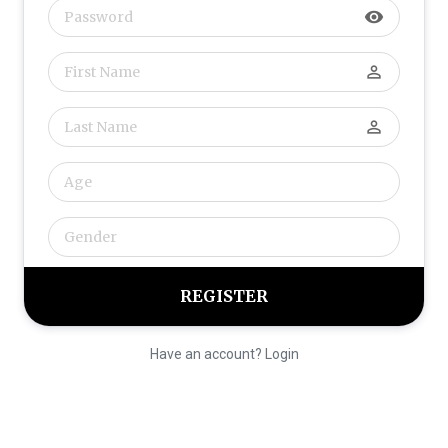
visibility
perm_identity
perm_identity
Have an account? Login