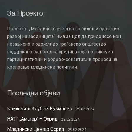
За Проектот
Проектот „Младинско учество за силен и одржлив
развој на заедницата“ има за цел да придонесе кон
независно и одржливо граѓанско општество
поддржано од погодна средина која поттикнува
партиципативни и родово-сензитивни процеси на
креирање младински политики.
Последни објави
Книжевен Клуб на Куманово
29.02.2024
НАТГ „Аматер“ – Охрид
29.02.2024
Младински Центар Охрид
29.02.2024