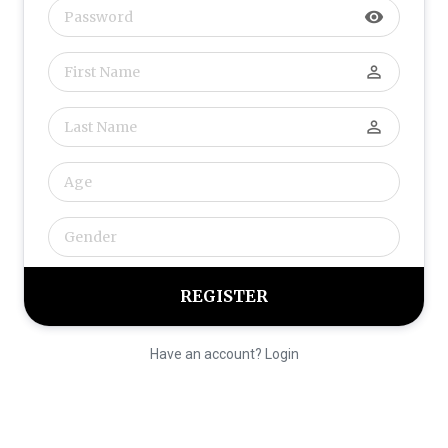
visibility
perm_identity
perm_identity
Have an account? Login