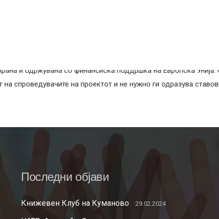
ирана и одржувана со финансиска поддршка на Европска Унија.
на спроведувачите на проектот и не нужно ги одразува ставови
Последни објави
Книжевен Клуб на Куманово
29.02.2024