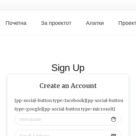
Почетна
За проектот
Алатки
Проек
Sign Up
Create an Account
[pp-social-button type=facebook][pp-social-button
type=google][pp-social-button type=microsoft]
face
email