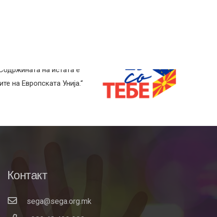
 Содржината на истата е
те на Европската Унија.“
Контакт
sega@sega.org.mk