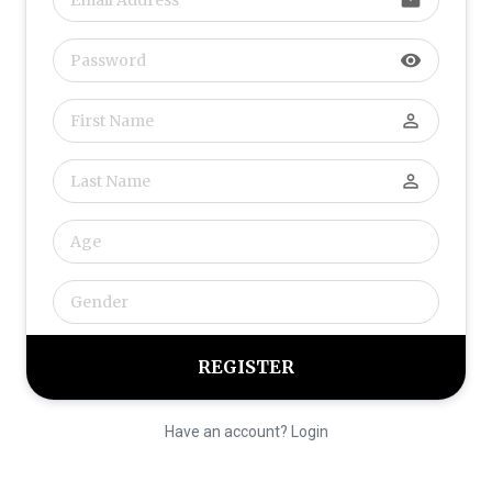
visibility
perm_identity
perm_identity
Have an account? Login