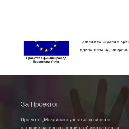
„Оваа веб страна е кре
единствена одговорност 
За Проектот
Проектот „Младинско учество за силен и
одржлив развој на заедницата“ има за цел да