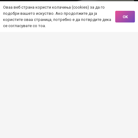
Оваа веб страна користи колачиња (cookies) за да го
подобри вашето искуство. Ако продолжите да ја
OK
користите оваа страница, потребно е да потврдите дека
се согласувате со тоа.
„Оваа веб страна е креирана и одржувана