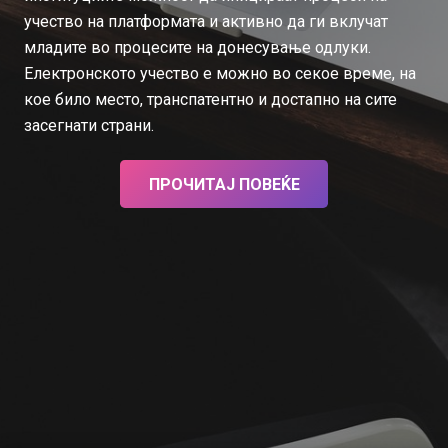
учество на платформата и активно да ги вклучат
младите во процесите на донесување одлуки.
Електронското учество е можно во секое време, на
кое било место, транспатентно и достапнo на сите
засегнати страни.
ПРОЧИТАЈ ПОВЕЌЕ