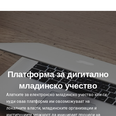
Платформа за дигитално
младинско учество
Алатките за електронско младинско учество кои ги
нуди оваа платформа им овозможуваат на
локалните власти, младинските организации и
институциите можност да иницираат процеси на