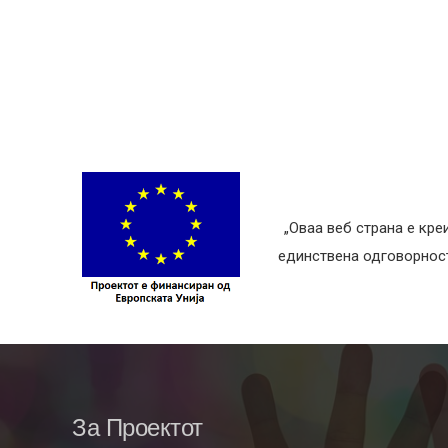
„Оваа веб страна е кре
единствена одговорност 
За Проектот