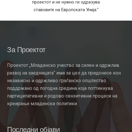
проектот и не нужно ги одразува
ставовите на Европската Унија.“
За Проектот
Проектот „Младинско учество за силен и одржлив
развој на заедницата“ има за цел да придонесе кон
независно и одржливо граѓанско општество
поддржано од погодна средина која поттикнува
партиципативни и родово-сензитивни процеси на
креирање младински политики.
Последни објави