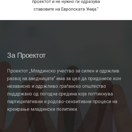
проектот и не нужно ги одразува
ставовите на Европската Унија.“
За Проектот
Проектот „Младинско учество за силен и одржлив
развој на заедницата“ има за цел да придонесе кон
независно и одржливо граѓанско општество
поддржано од погодна средина која поттикнува
партиципативни и родово-сензитивни процеси на
креирање младински политики.