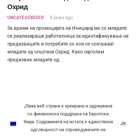
Охрид
UNCATEGORIZED
3 years ago
За време на промоцијата на Иницирај.мк со младите
се реализираше работилница за идентификување на
предизвиците и потребите со кои се соочуваат
младите од општина Охрид. Како најголем
предизвик младите од…
„Оваа веб страна е креирана и одржувана
со финансиска поддршка на Европска
Унија. Содржината на истата е единствена
одговорност на спроведувачите на