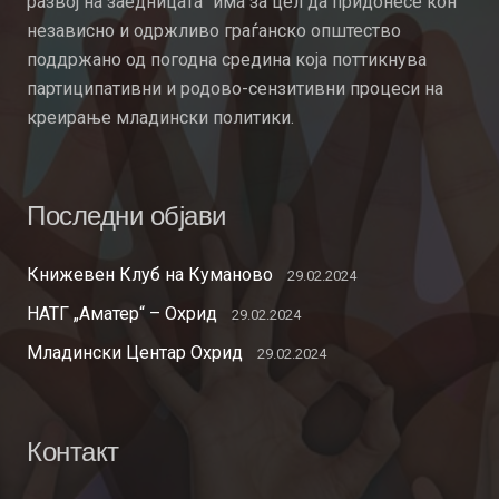
развој на заедницата“ има за цел да придонесе кон
независно и одржливо граѓанско општество
поддржано од погодна средина која поттикнува
партиципативни и родово-сензитивни процеси на
креирање младински политики.
Последни објави
Книжевен Клуб на Куманово
29.02.2024
НАТГ „Аматер“ – Охрид
29.02.2024
Младински Центар Охрид
29.02.2024
Контакт