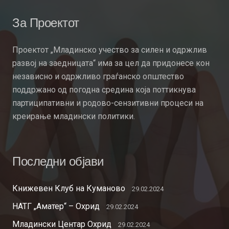
За Проектот
Проектот „Младинско учество за силен и одржлив
развој на заедницата“ има за цел да придонесе кон
независно и одржливо граѓанско општество
поддржано од погодна средина која поттикнува
партиципативни и родово-сензитивни процеси на
креирање младински политики.
Последни објави
Книжевен Клуб на Куманово
29.02.2024
НАТГ „Аматер“ – Охрид
29.02.2024
Младински Центар Охрид
29.02.2024