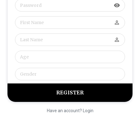
visibility
perm_identity
perm_identity
Have an account? Login