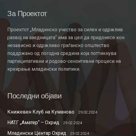
За Проектот
Проектот „Младинско учество за силен и одржлив
развој на заедницата“ има за цел да придонесе кон
независно и одржливо граѓанско општество
поддржано од погодна средина која поттикнува
партиципативни и родово-сензитивни процеси на
креирање младински политики.
Последни објави
Книжевен Клуб на Куманово
29.02.2024
НАТГ „Аматер“ – Охрид
29.02.2024
Младински Центар Охрид
29.02.2024