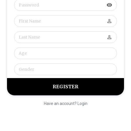
visibility
perm_identity
perm_identity
Have an account? Login