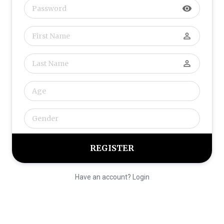
visibility
perm_identity
perm_identity
Have an account? Login