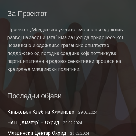
За Проектот
Проектот „Младинско учество за силен и одржлив
развој на заедницата“ има за цел да придонесе кон
независно и одржливо граѓанско општество
поддржано од погодна средина која поттикнува
партиципативни и родово-сензитивни процеси на
креирање младински политики.
Последни објави
Книжевен Клуб на Куманово
29.02.2024
НАТГ „Аматер“ – Охрид
29.02.2024
Младински Центар Охрид
29.02.2024