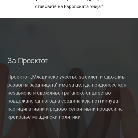
ставовите на Европската Унија.“
За Проектот
Проектот „Младинско учество за силен и одржлив
развој на заедницата“ има за цел да придонесе кон
независно и одржливо граѓанско општество
поддржано од погодна средина која поттикнува
партиципативни и родово-сензитивни процеси на
креирање младински политики.