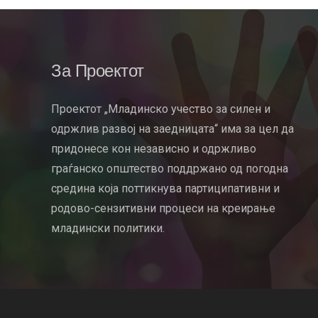
За Проектот
Проектот „Младинско учество за силен и
одржлив развој на заедницата“ има за цел да
придонесе кон независно и одржливо
граѓанско општество поддржано од погодна
средина која поттикнува партиципативни и
родово-сензитивни процеси на креирање
младински политики.