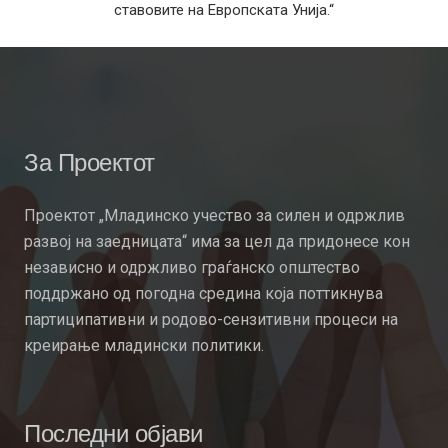
ставовите на Европската Унија.“
За Проектот
Проектот „Младинско учество за силен и одржлив
развој на заедницата“ има за цел да придонесе кон
независно и одржливо граѓанско општество
поддржано од погодна средина која поттикнува
партиципативни и родово-сензитивни процеси на
креирање младински политики.
Последни објави