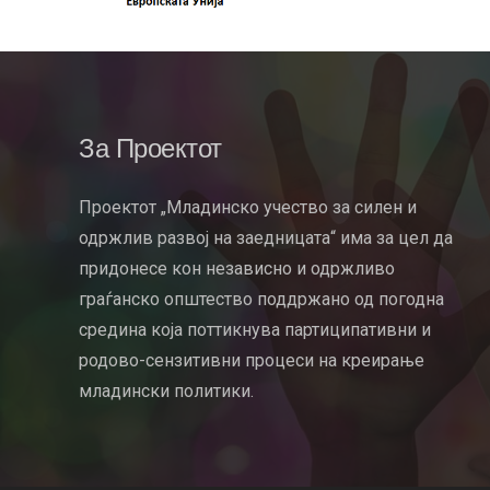
За Проектот
Проектот „Младинско учество за силен и
одржлив развој на заедницата“ има за цел да
придонесе кон независно и одржливо
граѓанско општество поддржано од погодна
средина која поттикнува партиципативни и
родово-сензитивни процеси на креирање
младински политики.