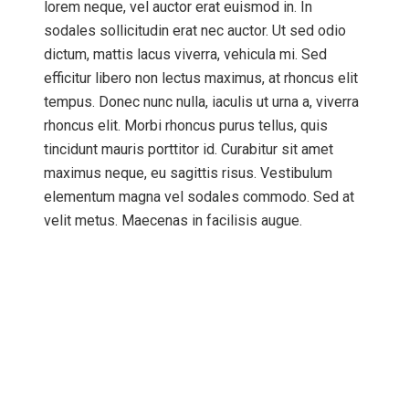
lorem neque, vel auctor erat euismod in. In
sodales sollicitudin erat nec auctor. Ut sed odio
dictum, mattis lacus viverra, vehicula mi. Sed
efficitur libero non lectus maximus, at rhoncus elit
tempus. Donec nunc nulla, iaculis ut urna a, viverra
rhoncus elit. Morbi rhoncus purus tellus, quis
tincidunt mauris porttitor id. Curabitur sit amet
maximus neque, eu sagittis risus. Vestibulum
elementum magna vel sodales commodo. Sed at
velit metus. Maecenas in facilisis augue.