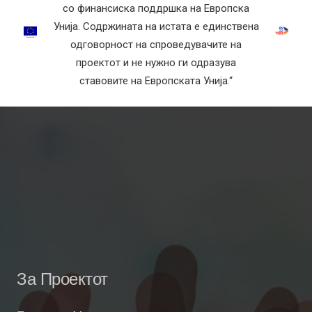
со финансиска поддршка на Европска
Унија. Содржината на истата е единствена
одговорност на спроведувачите на
проектот и не нужно ги одразува
ставовите на Европската Унија.“
За Проектот