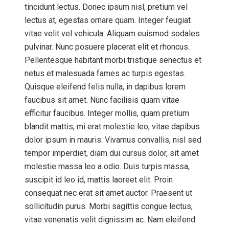
tincidunt lectus. Donec ipsum nisl, pretium vel
lectus at, egestas ornare quam. Integer feugiat
vitae velit vel vehicula. Aliquam euismod sodales
pulvinar. Nunc posuere placerat elit et rhoncus.
Pellentesque habitant morbi tristique senectus et
netus et malesuada fames ac turpis egestas.
Quisque eleifend felis nulla, in dapibus lorem
faucibus sit amet. Nunc facilisis quam vitae
efficitur faucibus. Integer mollis, quam pretium
blandit mattis, mi erat molestie leo, vitae dapibus
dolor ipsum in mauris. Vivamus convallis, nisl sed
tempor imperdiet, diam dui cursus dolor, sit amet
molestie massa leo a odio. Duis turpis massa,
suscipit id leo id, mattis laoreet elit. Proin
consequat nec erat sit amet auctor. Praesent ut
sollicitudin purus. Morbi sagittis congue lectus,
vitae venenatis velit dignissim ac. Nam eleifend