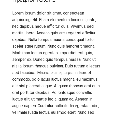
Lorem ipsum dolor sit amet, consectetur
adipiscing elit. Etiam elementum tincidunt justo,
nec dapibus neque efficitur quis. Vivamus sed
mattis libero. Aenean quis arcu eget mi efficitur
dapibus. Nulla tempus mauris consequat tortor
scelerisque rutrum. Nunc quis hendrerit magna.
Morbi non lectus egestas, imperdiet est quis,
semper ex. Donec quis tempus massa. Nunc ut
nisi a ipsum rhoncus pulvinar. Duis rutrum a lectus
sed faucibus. Mauris lacinia, turpis in laoreet
commodo, odio lacus luctus magna, eu maximus
elit nisl placerat augue. Aliquam rhoncus erat quis
erat porttitor dapibus. Pellentesque convallis
luctus elit, ut mattis leo aliquam ac. Aenean in
augue sapien. Curabitur sollicitudin egestas odio,
vel malesuada lectus euismod eget. Nunc sed