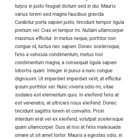
turpis in justo feugiat dictum sed in dui. Mauris
varius lorem sed magna faucibus gravida.
Curabitur porta sapien justo, tincidunt tempor ligula
pretium vel. Cras et tempor mi. Nullam ullamcorper
maximus efficitur. In metus neque, porttitor non
congue id, luctus nec sapien. Donec scelerisque,
felis a vehicula condimentum, metus nisl
condimentum magna, a consequat ligula sapien
lobortis quam. Integer in purus a nunc congue
dignissim. Ut imperdiet imperdiet velit, at efficitur
ipsum porttitor vel. Nunc viverra odio mi, vitae
sodales est elementum quis. In eleifend felis at
est venenatis, at ultricies risus eleifend. Donec
tincidunt sagittis lorem et convallis. Proin
interdum erat vel ex eleifend, volutpat scelerisque
quam ullamcorper. Duis at nisi at felis malesuada
ornare ut sit amet tortor. Mauris a egestas odio, in