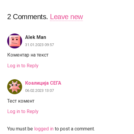
2
Comments
.
Leave new
Alek Man
31.01.2023 09:57
Коментар на текст
Log in to Reply
Коалиција СЕГА
06.02.2023 13:07
Тест комент
Log in to Reply
You must be
logged in
to post a comment.