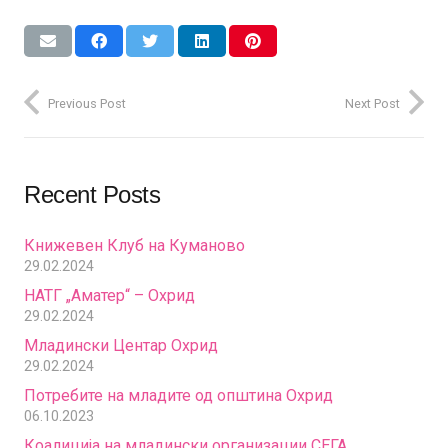
Previous Post
Next Post
Recent Posts
Книжевен Клуб на Куманово
29.02.2024
НАТГ „Аматер“ – Охрид
29.02.2024
Младински Центар Охрид
29.02.2024
Потребите на младите од општина Охрид
06.10.2023
Коалиција на младински организации СЕГА