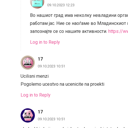
09.10.2023 12:23
Во нашиот град има неколку невладини орган
работам јас. Ние се наоѓаме во Младинскиот 
запознајте се со нашите активности.
https://
Log in to Reply
17
09.10.2023 10:51
Ucilisni menzi
Pogolemo ucestvo na ucenicite na proekti
Log in to Reply
17
09.10.2023 10:51