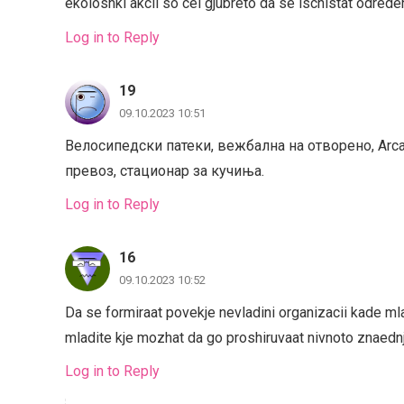
ekoloshki akcii so cel gjubreto da se ischistat odrede
Log in to Reply
19
09.10.2023 10:51
Велосипедски патеки, вежбална на отворено, Arca
превоз, стационар за кучиња.
Log in to Reply
16
09.10.2023 10:52
Da se formiraat povekje nevladini organizacii kade mlad
mladite kje mozhat da go proshiruvaat nivnoto znaednj
Log in to Reply