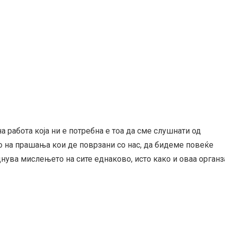
 работа која ни е потребна е тоа да сме слушнати од
 на прашања кои де поврзани со нас, да бидеме повеќе
нува мислењето на сите еднаково, исто како и оваа органз