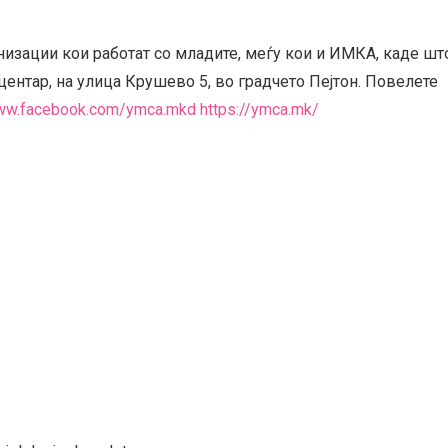
изации кои работат со младите, меѓу кои и ИМКА, каде шт
центар, на улица Крушево 5, во градчето Пејтон. Повелете
www.facebook.com/ymca.mkd
https://ymca.mk/