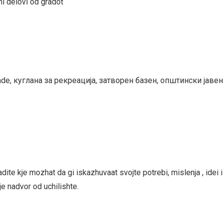
ni delovi od gradot
de, куглана за рекреација, затворен базен, општински јавен
ite kje mozhat da gi iskazhuvaat svojte potrebi, mislenja , idei 
e nadvor od uchilishte.