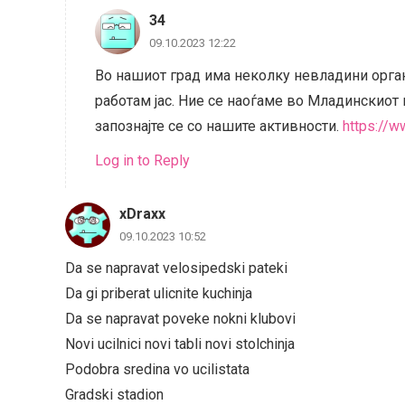
34
09.10.2023 12:22
Во нашиот град има неколку невладини орган
работам јас. Ние се наоѓаме во Младинскиот 
запознајте се со нашите активности.
https://
Log in to Reply
xDraxx
09.10.2023 10:52
Da se napravat velosipedski pateki
Da gi priberat ulicnite kuchinja
Da se napravat poveke nokni klubovi
Novi ucilnici novi tabli novi stolchinja
Podobra sredina vo ucilistata
„Оваа веб страна е кре
Gradski stadion
единствена одговорност 