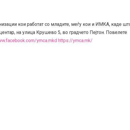
изации кои работат со младите, меѓу кои и ИМКА, каде шт
центар, на улица Крушево 5, во градчето Пејтон. Повелете
www.facebook.com/ymca.mkd
https://ymca.mk/
ирана и одржувана со финансиска поддршка на Европска Унија.
на спроведувачите на проектот и не нужно ги одразува ставови