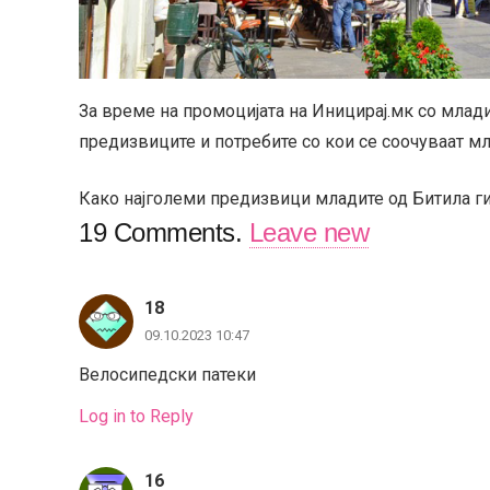
За време на промоцијата на Иницирај.мк со мла
предизвиците и потребите со кои се соочуваат м
Како најголеми предизвици младите од Битила ги
19
Comments
.
Leave new
18
09.10.2023 10:47
Велосипедски патеки
Log in to Reply
16