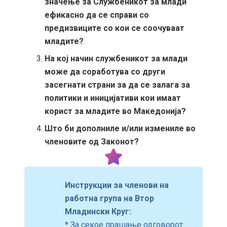
значење за Службеникот за млади
ефикасно да се справи со
предизвиците со кои се соочуваат
младите?
На кој начин службеникот за млади
може да соработува со други
засегнати страни за да се залага за
политики и иницијативи кои имаат
корист за младите во Македонија?
Што би дополниле и/или измениле во
членовите од Законот?
Инструкции за членови на
работна група на Втор
Младински Круг:
* За секое прашање одговорот