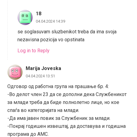
18
04.04.2024 14:39
se soglasuvam sluzbenikot treba da ima svoja
nezavisna pozicija vo opstinata
Log in to Reply
Marija Joveska
04.04.2024 13:51
Одговор од работна група на прашање бр. 4:
-Во делот член 23 да се дополни дека Службеникот
за млади треба да биде полнолетно лице, но кое
спаѓа во категоријата на млади.
-Да има јавен повик за Службеник за млади.
-Покрај годишен извештај, да доставува и годишна
програма до АМС.