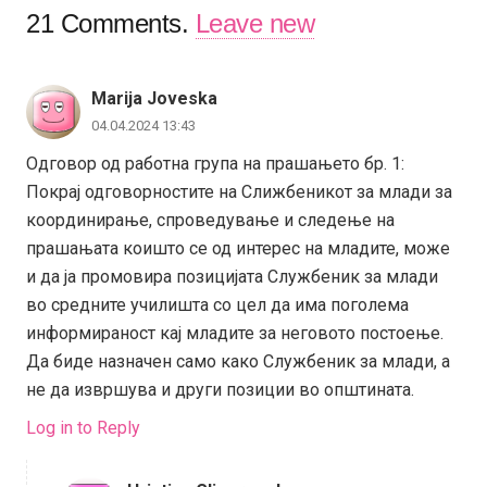
21
Comments
.
Leave new
Marija Joveska
04.04.2024 13:43
Одговор од работна група на прашањето бр. 1:
Покрај одговорностите на Слижбеникот за млади за
координирање, спроведување и следење на
прашањата коишто се од интерес на младите, може
и да ја промовира позицијата Службеник за млади
во средните училишта со цел да има поголема
информираност кај младите за неговото постоење.
Да биде назначен само како Службеник за млади, а
не да извршува и други позиции во општината.
Log in to Reply