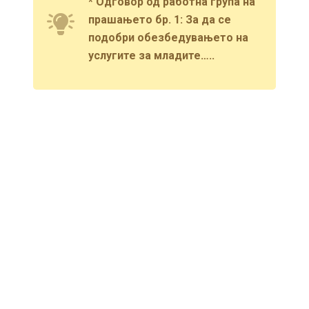
* Одговор од работна група на
прашањето бр. 1: За да се
подобри обезбедувањето на
услугите за младите…..