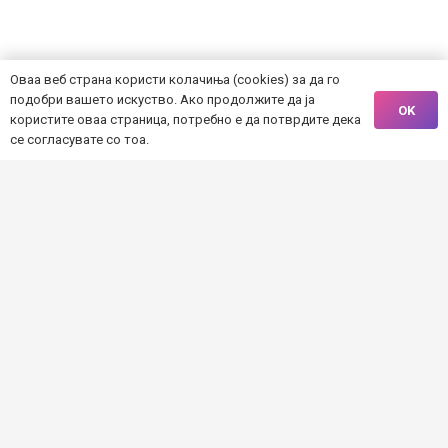
„Оваа веб страна е креирана и одржувана
Оваа веб страна користи колачиња (cookies) за да го
подобри вашето искуство. Ако продолжите да ја
со финансиска поддршка на Европска
OK
користите оваа страница, потребно е да потврдите дека
Унија. Содржината на истата е единствена
се согласувате со тоа.
одговорност на спроведувачите на
проектот и не нужно ги одразува
ставовите на Европската Унија.“