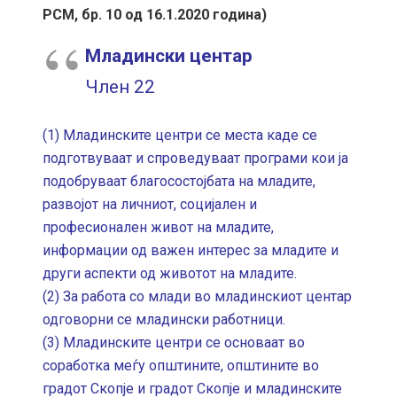
РСМ, бр. 10 од 16.1.2020 година)
Младински центар
Член 22
(1) Младинските центри се места каде се
подготвуваат и спроведуваат програми кои ја
подобруваат благосостојбата на младите,
развојот на личниот, социјален и
професионален живот на младите,
информации од важен интерес за младите и
други аспекти од животот на младите.
(2) За работа со млади во младинскиот центар
одговорни се младински работници.
(3) Младинските центри се основаат во
соработка меѓу општините, општините во
градот Скопје и градот Скопје и младинските