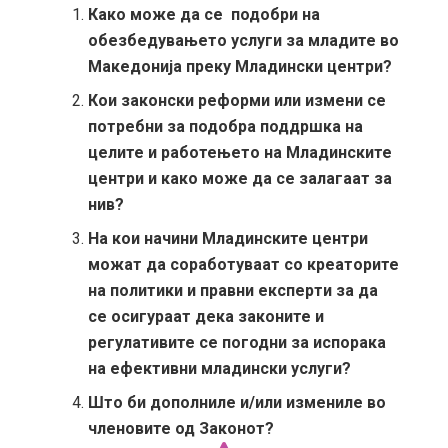
Како може да се подобри на
обезбедувањето услуги за младите во
Македонија преку Младински центри?
Кои законски реформи или измени се
потребни за подобра поддршка на
целите и работењето на Младинските
центри и како може да се залагаат за
нив?
На кои начини Младинските центри
можат да соработуваат со креаторите
на политики и правни експерти за да
се осигураат дека законите и
регулативите се погодни за испорака
на ефективни младински услуги?
Што би дополниле и/или измениле во
членовите од Законот?