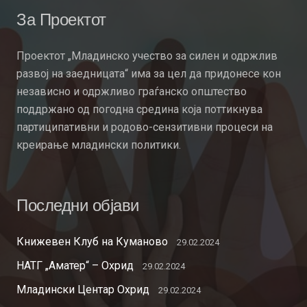
За Проектот
Проектот „Младинско учество за силен и одржлив
развој на заедницата“ има за цел да придонесе кон
независно и одржливо граѓанско општество
поддржано од погодна средина која поттикнува
партиципативни и родово-сензитивни процеси на
креирање младински политики.
Последни објави
Книжевен Клуб на Куманово
29.02.2024
НАТГ „Аматер“ – Охрид
29.02.2024
Младински Центар Охрид
29.02.2024