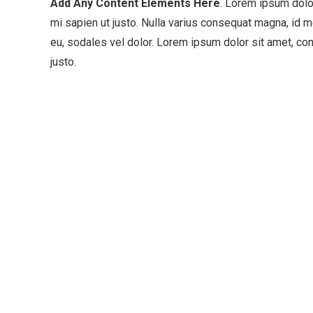
Add Any Content Elements Here
. Lorem ipsum dolor
mi sapien ut justo. Nulla varius consequat magna, id m
eu, sodales vel dolor. Lorem ipsum dolor sit amet, cons
justo.