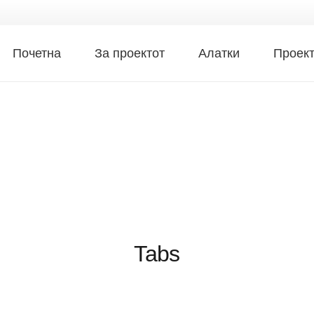
Почетна
За проектот
Алатки
Проек
Tabs