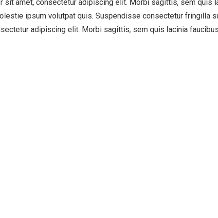
 sit amet, consectetur adipiscing elit. Morbi sagittis, sem quis la
olestie ipsum volutpat quis. Suspendisse consectetur fringilla su
ectetur adipiscing elit. Morbi sagittis, sem quis lacinia faucibus