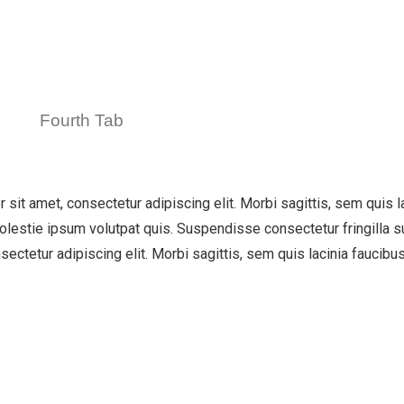
Fourth Tab
 sit amet, consectetur adipiscing elit. Morbi sagittis, sem quis la
olestie ipsum volutpat quis. Suspendisse consectetur fringilla su
ectetur adipiscing elit. Morbi sagittis, sem quis lacinia faucibus
ирана и одржувана со финансиска поддршка на Европска Унија.
на спроведувачите на проектот и не нужно ги одразува ставови