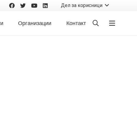
Дел за корисници
ти
Организации
Контакт