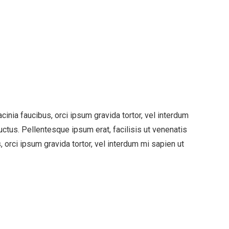
cinia faucibus, orci ipsum gravida tortor, vel interdum
ctus. Pellentesque ipsum erat, facilisis ut venenatis
, orci ipsum gravida tortor, vel interdum mi sapien ut
 Содржината на истата е
те на Европската Унија.“