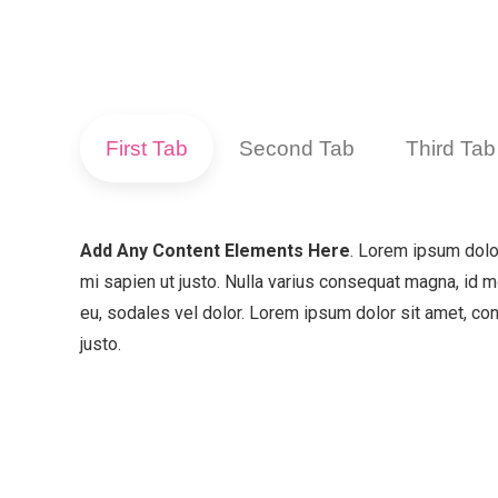
First Tab
Second Tab
Third Tab
Add Any Content Elements Here
. Lorem ipsum dolor
mi sapien ut justo. Nulla varius consequat magna, id m
eu, sodales vel dolor. Lorem ipsum dolor sit amet, cons
justo.
„Оваа веб страна е кре
единствена одговорност 