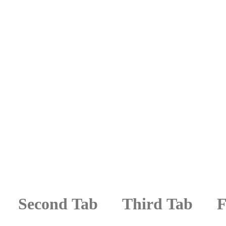
Second Tab
Third Tab
F